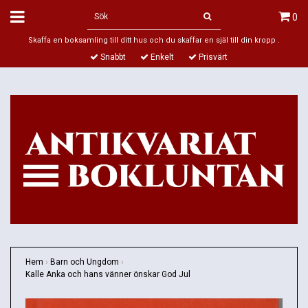
0
Skaffa en boksamling till ditt hus och du skaffar en själ till din kropp .
Snabbt
Enkelt
Prisvärt
Hem
›
Barn och Ungdom
›
Kalle Anka och hans vänner önskar God Jul