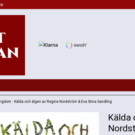
pp .
Ungdom
›
Kälda och älgen av Regine Nordström & Eva Stina Sandling
Kälda 
Nordst