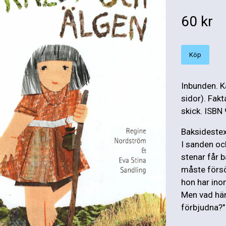
60 kr
Köp
Inbunden. K
sidor). Fak
skick. ISBN
Baksidestext
I sanden oc
stenar får 
måste försök
hon har ino
Men vad hän
förbjudna?"