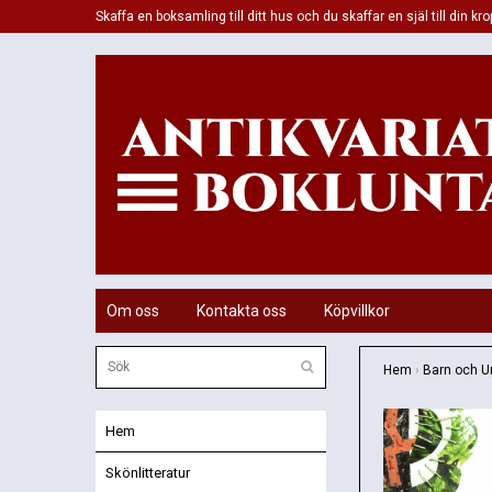
Skaffa en boksamling till ditt hus och du skaffar en själ till din kro
Om oss
Kontakta oss
Köpvillkor
Hem
›
Barn och 
Hem
Skönlitteratur