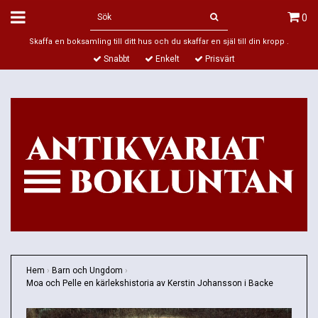
0
Skaffa en boksamling till ditt hus och du skaffar en själ till din kropp .
Snabbt
Enkelt
Prisvärt
Hem
›
Barn och Ungdom
›
Moa och Pelle en kärlekshistoria av Kerstin Johansson i Backe