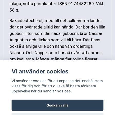
inlaga, nötta pärmkanter. ISBN 9174482289. Vikt:
58 g.
Baksidestext: Följ med till det sällsamma landet
där det oväntade alltid kan hända. Där bor den lilla
gubben, liten som din näsa, gubbens bror Caesar
Augustus och flickan som vill bli häxa. Där finns
också slarviga Olle och hans vän ordentliga
Nilsson. Och Nappe, som har så svårt att somna
om kvällarna. Många, många fler roliga figurer
träffar du där.
Vi använder cookies
Vi använder cookies för att anpassa det innehåll som
visas för dig och för att du ska få bästa tänkbara
upplevelse när du handlar hos oss.
Godkänn alla