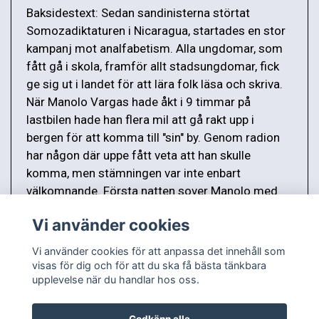
Baksidestext: Sedan sandinisterna störtat
Somozadiktaturen i Nicaragua, startades en stor
kampanj mot analfabetism. Alla ungdomar, som
fått gå i skola, framför allt stadsungdomar, fick
ge sig ut i landet för att lära folk läsa och skriva.
När Manolo Vargas hade åkt i 9 timmar på
lastbilen hade han flera mil att gå rakt upp i
bergen för att komma till "sin" by. Genom radion
har någon där uppe fått veta att han skulle
komma, men stämningen var inte enbart
välkomnande. Första natten sover Manolo med
kniven i handen. Det fanns ju ingen dörr till huset.
Vi använder cookies
Vi använder cookies för att anpassa det innehåll som
visas för dig och för att du ska få bästa tänkbara
upplevelse när du handlar hos oss.
Godkänn alla