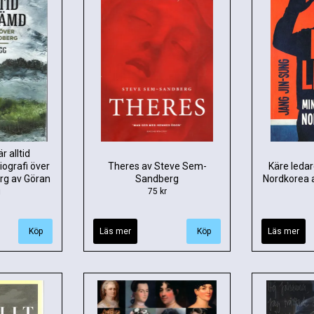
 alltid
iografi över
Theres av Steve Sem-
Käre ledar
rg av Göran
Sandberg
Nordkorea 
g
75 kr
Läs mer
Läs mer