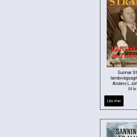
Gunnar St
landsvägsagi
Anders L Jo
55 kr
Läs mer