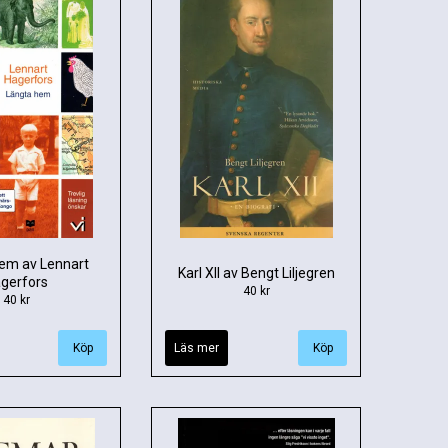
em av Lennart
Karl XII av Bengt Liljegren
gerfors
40 kr
40 kr
Läs mer