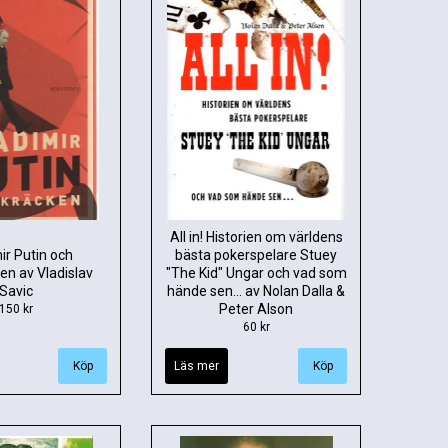
All in! Historien om världens
ir Putin och
bästa pokerspelare Stuey
en av Vladislav
"The Kid" Ungar och vad som
Savic
hände sen... av Nolan Dalla &
Peter Alson
150 kr
60 kr
Läs mer