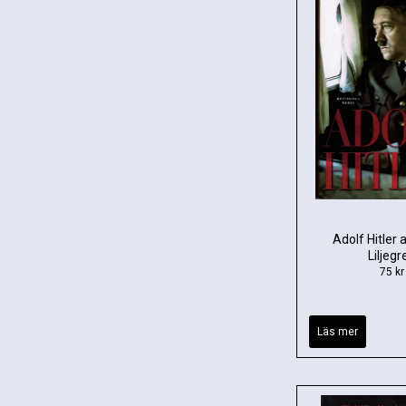
Adolf Hitler 
Liljegr
75 kr
Läs mer