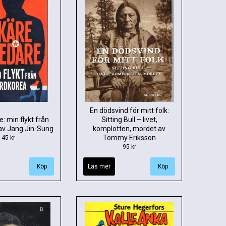
En dödsvind för mitt folk:
e: min flykt från
Sitting Bull – livet,
av Jang Jin-Sung
komplotten, mordet av
Tommy Eriksson
45 kr
95 kr
Läs mer