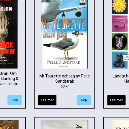
ostran. Om
Mr Tourette och jag av Pelle
Längta h
 klankrig &
Sandstrak
Ha
icolai Lilin
60 kr
Läs mer
Läs mer