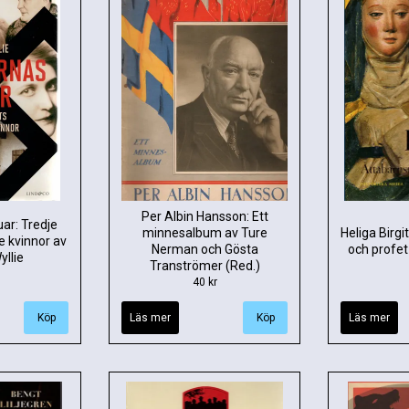
Per Albin Hansson: Ett
ar: Tredje
minnesalbum av Ture
Heliga Birg
e kvinnor av
Nerman och Gösta
och profet
llie
Tranströmer (Red.)
40 kr
Läs mer
Läs mer