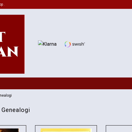
pp .
enealogi
h Genealogi