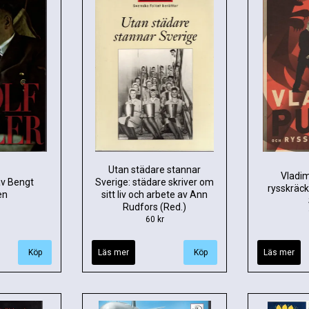
Utan städare stannar
Vladim
av Bengt
Sverige: städare skriver om
rysskräck
en
sitt liv och arbete av Ann
Rudfors (Red.)
60 kr
Läs mer
Läs mer