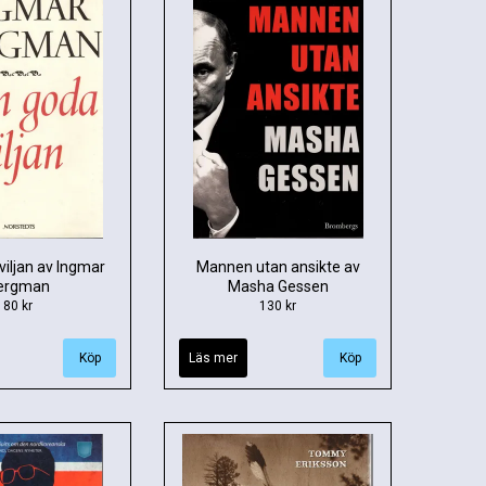
iljan av Ingmar
Mannen utan ansikte av
ergman
Masha Gessen
80 kr
130 kr
Läs mer