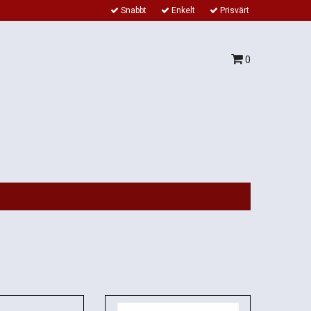
Snabbt
Enkelt
Prisvärt
0