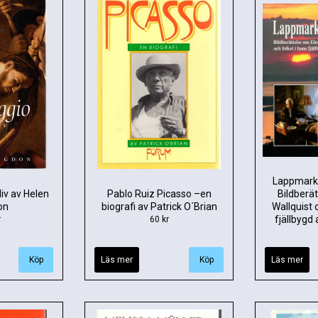
Lappmarks
liv av Helen
Pablo Ruiz Picasso –en
Bildberä
on
biografi av Patrick O´Brian
Wallquist 
fjällbygd 
r
60 kr
Läs mer
Läs mer