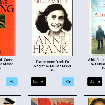
ill Gunnar
Alltid för e
Flickan Anne Frank: En
s Nilsson
av Gunilla
biografi av Melissa Müller
)
B
60 kr
Läs mer
Läs mer