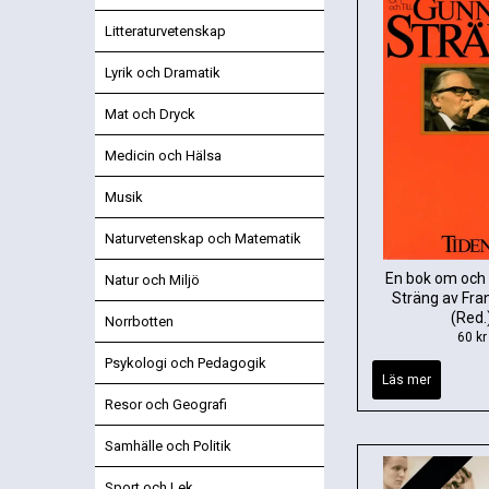
Litteraturvetenskap
Lyrik och Dramatik
Mat och Dryck
Medicin och Hälsa
Musik
Naturvetenskap och Matematik
En bok om och t
Natur och Miljö
Sträng av Fran
(Red.
Norrbotten
60 kr
Psykologi och Pedagogik
Läs mer
Resor och Geografi
Samhälle och Politik
Sport och Lek