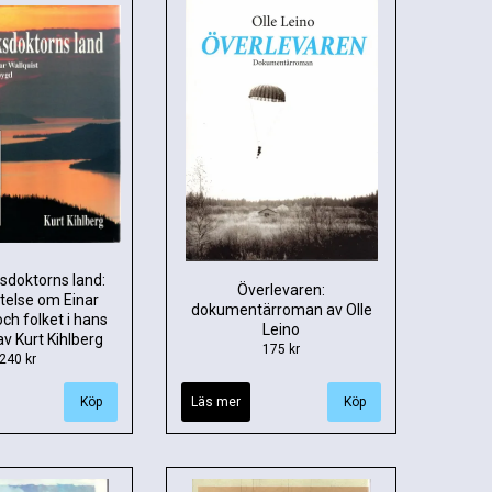
doktorns land:
Överlevaren:
ttelse om Einar
dokumentärroman av Olle
och folket i hans
Leino
av Kurt Kihlberg
175 kr
240 kr
Läs mer