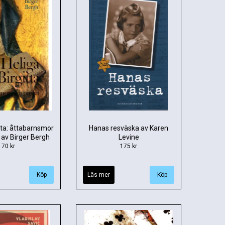
itta: åttabarnsmor
Hanas resväska av Karen
 av Birger Bergh
Levine
70 kr
175 kr
Läs mer