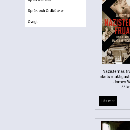
Språk och Ordböcker
Övrigt
Nazisternas fru
rikets mäktigast
James Wy
55 kr
Läs mer