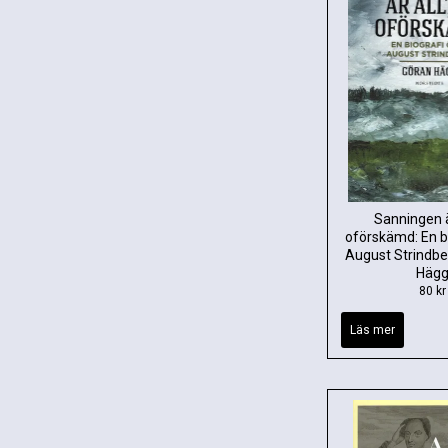
Sanningen är
oförskämd: En b
August Strindbe
Häg
80 kr
Läs mer