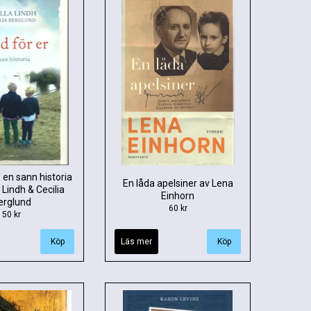
r: en sann historia
En låda apelsiner av Lena
 Lindh & Cecilia
Einhorn
erglund
60 kr
50 kr
Läs mer