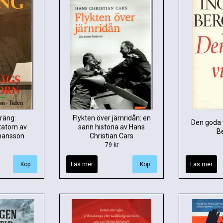
räng:
Flykten över järnridån: en
Den goda v
tatorn av
sann historia av Hans
B
hansson
Christian Cars
79 kr
Läs mer
Läs mer