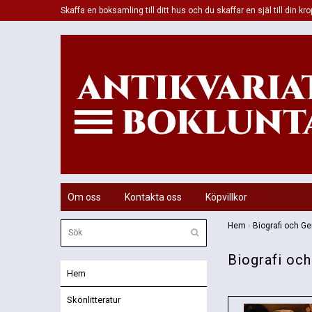
Skaffa en boksamling till ditt hus och du skaffar en själ till din kro
Om oss
Kontakta oss
Köpvillkor
Hem
›
Biografi och G
Biografi oc
Hem
Skönlitteratur