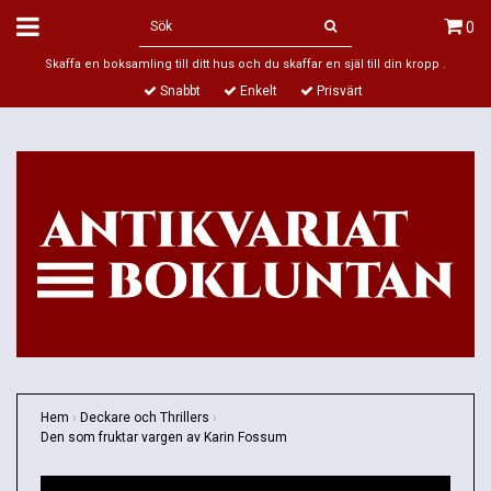
0
Skaffa en boksamling till ditt hus och du skaffar en själ till din kropp .
Snabbt
Enkelt
Prisvärt
Hem
›
Deckare och Thrillers
›
Den som fruktar vargen av Karin Fossum