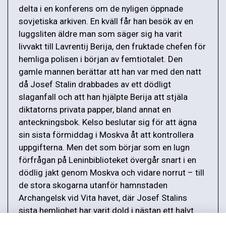
delta i en konferens om de nyligen öppnade
sovjetiska arkiven. En kväll får han besök av en
luggsliten äldre man som säger sig ha varit
livvakt till Lavrentij Berija, den fruktade chefen för
hemliga polisen i början av femtiotalet. Den
gamle mannen berättar att han var med den natt
då Josef Stalin drabbades av ett dödligt
slaganfall och att han hjälpte Berija att stjäla
diktatorns privata papper, bland annat en
anteckningsbok. Kelso beslutar sig för att ägna
sin sista förmiddag i Moskva åt att kontrollera
uppgifterna. Men det som börjar som en lugn
förfrågan på Leninbiblioteket övergår snart i en
dödlig jakt genom Moskva och vidare norrut – till
de stora skogarna utanför hamnstaden
Archangelsk vid Vita havet, där Josef Stalins
sista hemlighet har varit dold i nästan ett halvt
sekel.