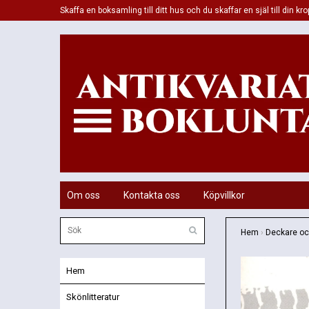
Skaffa en boksamling till ditt hus och du skaffar en själ till din kro
Om oss
Kontakta oss
Köpvillkor
Hem
›
Deckare och
Hem
Skönlitteratur