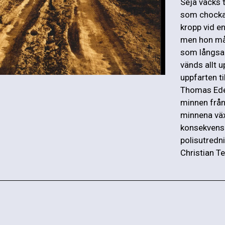
Seja väcks 
som chockad
kropp vid en
men hon må
som långsam
vänds allt u
uppfarten ti
Thomas Edel
minnen från
minnena vä
konsekvense
polisutredn
Christian Tel