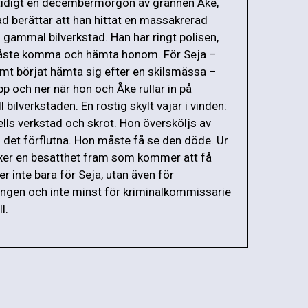
tidigt en decembermorgon av grannen Åke,
 berättar att han hittat en massakrerad
 gammal bilverkstad. Han har ringt polisen,
ste komma och hämta honom. För Seja –
t börjat hämta sig efter en skilsmässa –
pp och ner när hon och Åke rullar in på
ll bilverkstaden. En rostig skylt vajar i vinden:
ls verkstad och skrot. Hon översköljs av
 det förflutna. Hon måste få se den döde. Ur
xer en besatthet fram som kommer att få
r inte bara för Seja, utan även för
ingen och inte minst för kriminalkommissarie
l.