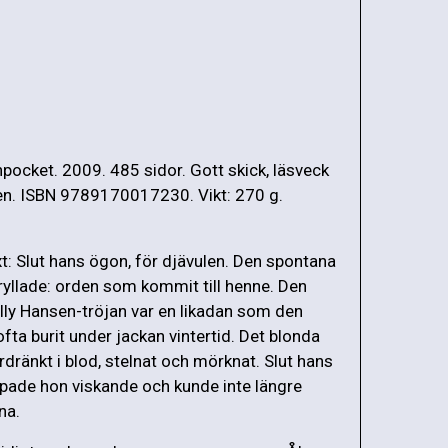
pocket. 2009. 485 sidor. Gott skick, läsveck
n. ISBN 9789170017230. Vikt: 270 g.
t: Slut hans ögon, för djävulen. Den spontana
ryllade: orden som kommit till henne. Den
lly Hansen-tröjan var en likadan som den
fta burit under jackan vintertid. Det blonda
rdränkt i blod, stelnat och mörknat. Slut hans
pade hon viskande och kunde inte längre
na.