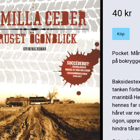
40 kr
Köp
Pocket. Mån
på bokrygge
Baksidestex
tanken förb
marinblå He
hennes far o
håret var ne
ögon, uppre
hindra tårar