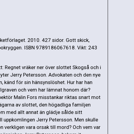
ketförlaget. 2010. 427 sidor. Gott skick,
 bokryggen. ISBN 9789186067618. Vikt: 243
t: Regnet vräker ner över slottet Skogså och i
flyter Jerry Petersson. Advokaten och den nye
n, känd för sin hänsynslöshet. Hur har han
llgraven och vem har lämnat honom där?
pektör Malin Fors misstankar riktas snart mot
ägarna av slottet, den högadliga familjen
om med allt annat än glädje sålde sitt
ill uppkomlingen Jerry Petersson. Men skulle
en verkligen vara orsak till mord? Och vem var