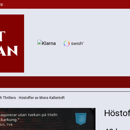
pp .
 Thrillers
›
Höstoffer av Mons Kallentoft
Höstof