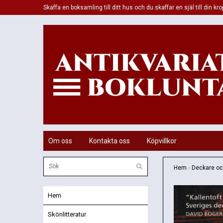
Skaffa en boksamling till ditt hus och du skaffar en själ till din kro
Om oss
Kontakta oss
Köpvillkor
Hem
›
Deckare och
Hem
Skönlitteratur