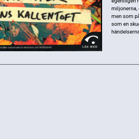
egentligen 
miljonerna,
men som på 
som en skug
händelserna