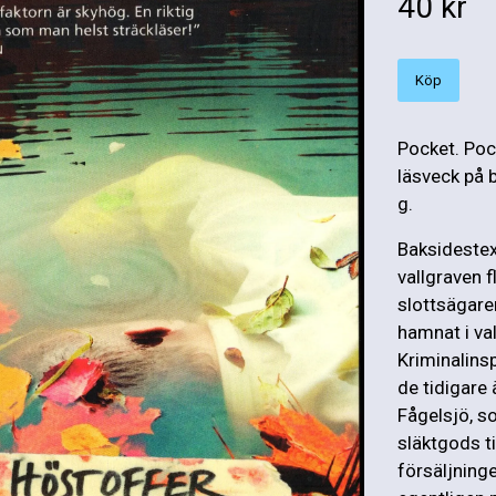
40 kr
Köp
Pocket. Poc
läsveck på
g.
Baksidestex
vallgraven 
slottsägare
hamnat i va
Kriminalins
de tidigare 
Fågelsjö, s
släktgods t
försäljning