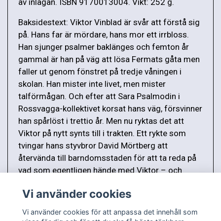
av inlagan. ISBN 9170013004. Vikt: 252 g.
Baksidestext: Viktor Vinblad är svår att förstå sig
på. Hans far är mördare, hans mor ett irrbloss.
Han sjunger psalmer baklänges och femton år
gammal är han på väg att lösa Fermats gåta men
faller ut genom fönstret på tredje våningen i
skolan. Han mister inte livet, men mister
talförmågan. Och efter att Sara Psalmodin i
Rossvagga-kollektivet korsat hans väg, försvinner
han spårlöst i trettio år. Men nu ryktas det att
Viktor på nytt synts till i trakten. Ett rykte som
tvingar hans styvbror David Mörtberg att
återvända till barndomsstaden för att ta reda på
vad som egentligen hände med Viktor – och
komma till rätta med det förflutna.
Vi använder cookies
Vi använder cookies för att anpassa det innehåll som