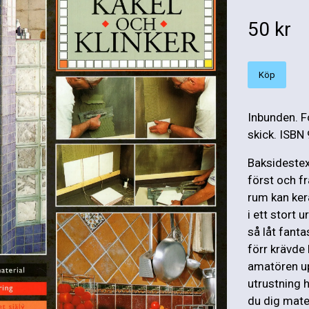
50 kr
Köp
Inbunden. F
skick. ISBN
Baksidestex
först och f
rum kan kera
i ett stort 
så låt fanta
förr krävde
amatören up
utrustning h
du dig mate