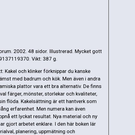
orum. 2002. 48 sidor. Illustrerad. Mycket gott
 9137119370. Vikt: 387 g.
t: Kakel och klinker förknippar du kanske
rämst med badrum och kök. Men även i andra
miska plattor vara ett bra alternativ. De finns
urval färger, mönster, storlekar och kvaliteter,
sin flöda. Kakelsättning är ett hantverk som
 lång erfarenhet. Men numera kan även
pnå ett lyckat resultat. Nya material och ny
ar gjort arbetet enklare. I den här boken lär
rialval, planering, uppmätning och