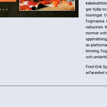
kakelsättnin
ger hjälp oc
lösningar. U
fogmassa. K
natursten. 
normer och r
uppmätning 
av plattorna
limning, fo
och underhå
Fred-Erik S
erfarenhet 