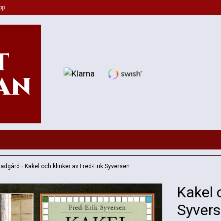
pp .
rädgård
›
Kakel och klinker av Fred-Erik Syversen
Kakel 
Syver