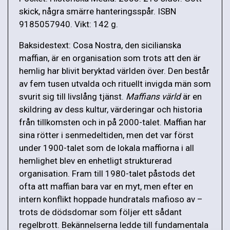
skick, några smärre hanteringsspår. ISBN
9185057940. Vikt: 142 g.
Baksidestext: Cosa Nostra, den sicilianska
maffian, är en organisation som trots att den är
hemlig har blivit beryktad världen över. Den består
av fem tusen utvalda och rituellt invigda män som
svurit sig till livslång tjänst.
Maffians värld
är en
skildring av dess kultur, värderingar och historia
från tillkomsten och in på 2000-talet. Maffian har
sina rötter i senmedeltiden, men det var först
under 1900-talet som de lokala maffiorna i all
hemlighet blev en enhetligt strukturerad
organisation. Fram till 1980-talet påstods det
ofta att maffian bara var en myt, men efter en
intern konflikt hoppade hundratals mafioso av –
trots de dödsdomar som följer ett sådant
regelbrott. Bekännelserna ledde till fundamentala