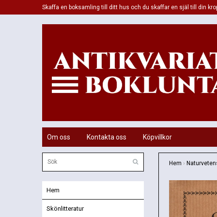
Skaffa en boksamling till ditt hus och du skaffar en själ till din kro
Om oss
Kontakta oss
Köpvillkor
Hem
›
Naturveten
Hem
Skönlitteratur