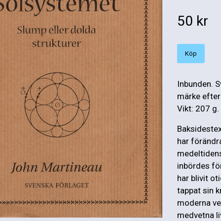
50 kr
Köp
Inbunden. S
märke efter
Vikt: 207 g.
Baksidestex
har förändr
medeltidens
inbördes fö
har blivit o
tappat sin k
moderna vet
medvetna li