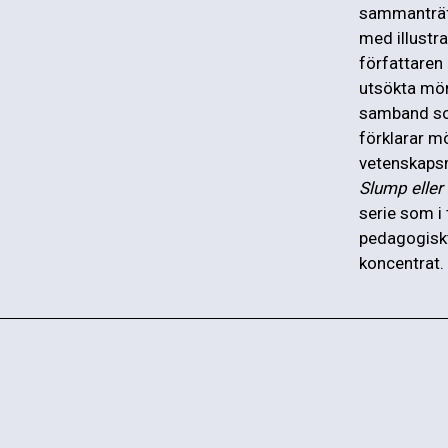
sammanträf
med illustr
författaren
utsökta mö
samband som 
förklarar m
vetenskapsm
Slump eller
serie som i 
pedagogiskt
koncentrat.