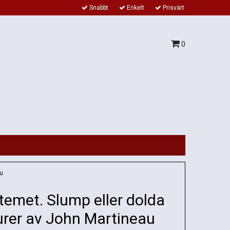
Snabbt
Enkelt
Prisvärt
0
au
temet. Slump eller dolda
urer av John Martineau