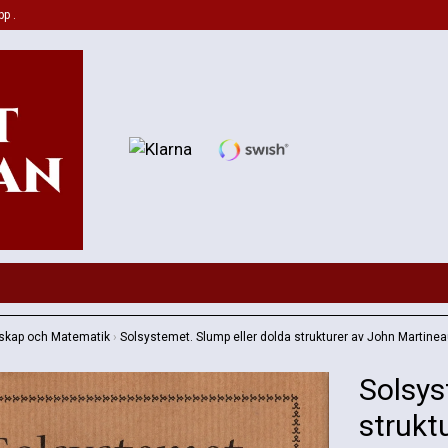
pp .
skap och Matematik
›
Solsystemet. Slump eller dolda strukturer av John Martine
Solsys
strukt