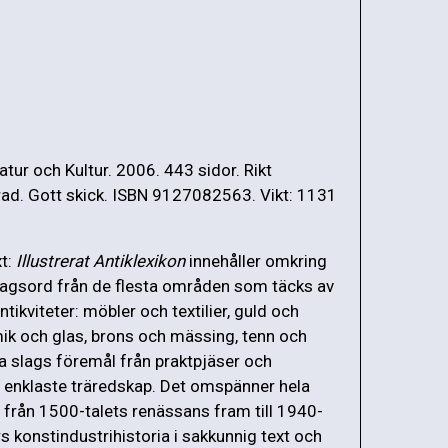
tur och Kultur. 2006. 443 sidor. Rikt
erad. Gott skick. ISBN 9127082563. Vikt: 1131
t:
Illustrerat Antiklexikon
innehåller omkring
agsord från de flesta områden som täcks av
tikviteter: möbler och textilier, guld och
amik och glas, brons och mässing, tenn och
la slags föremål från praktpjäser och
l enklaste träredskap. Det omspänner hela
n från 1500-talets renässans fram till 1940-
rs konstindustrihistoria i sakkunnig text och