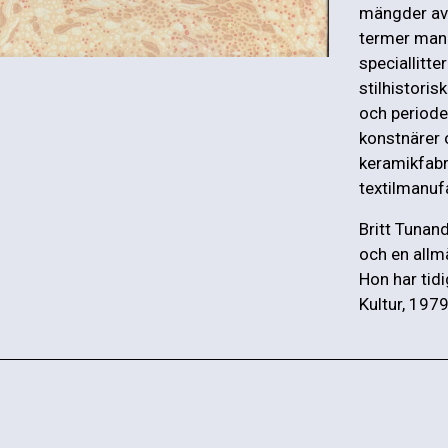
mängder av 
termer man 
speciallitte
stilhistori
och periode
konstnärer 
keramikfabr
textilmanuf
Britt Tunan
och en allmä
Hon har tidi
Kultur, 1979