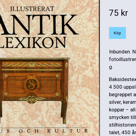
75 kr
Köp
Inbunden. Na
fotoillustr
g.
Baksidestex
4 500 uppsl
begreppet an
silver, ker
koppar – al
smycken til
stilhistorie
talet, 450 å