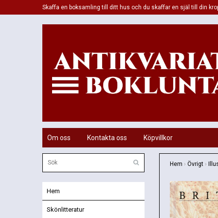
Skaffa en boksamling till ditt hus och du skaffar en själ till din kro
Om oss
Kontakta oss
Köpvillkor
Hem
›
Övrigt
›
Ill
Hem
Skönlitteratur