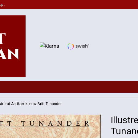
pp .
ustrerat Antiklexikon av Britt Tunander
Illustr
Tunan