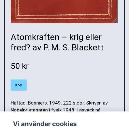
Atomkraften – krig eller
fred? av P. M. S. Blackett
50 kr
Köp
Häftad. Bonniers. 1949. 222 sidor. Skriven av
Nobelpristagaren i fysik 1948. Läsveck på
bokryggen, lite naggad i kanterna. Vikt: 342 g.
Vi använder cookies