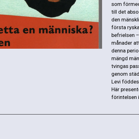
som förmedl
till det abso
den mänskli
första rysk
befrielsen –
månader at
denna period
mängd männi
tvingas pas
genom städe
Levi föddes
Här present
förintelsen 