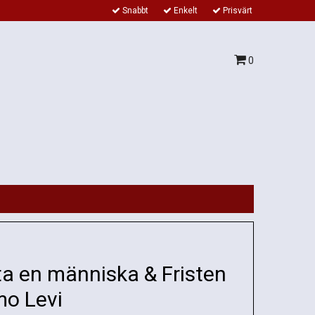
Snabbt
Enkelt
Prisvärt
0
ta en människa & Fristen
mo Levi