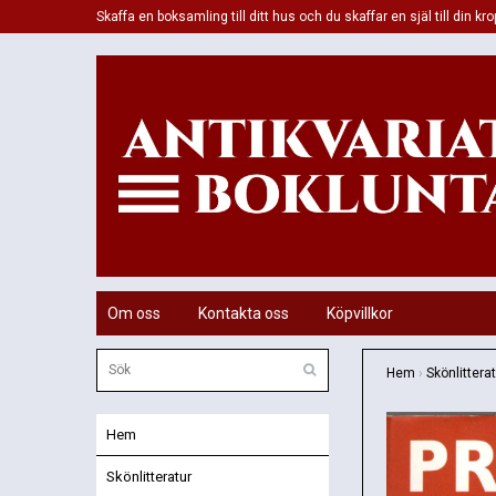
Skaffa en boksamling till ditt hus och du skaffar en själ till din kro
Om oss
Kontakta oss
Köpvillkor
Hem
›
Skönlittera
Hem
Skönlitteratur