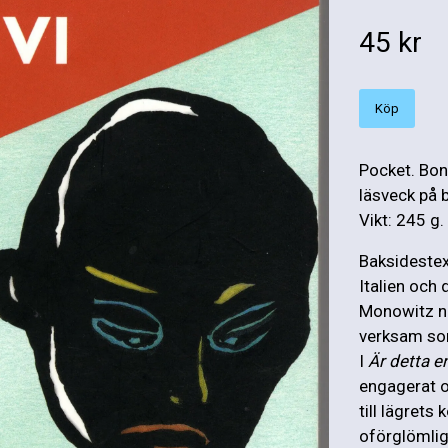
45 kr
Köp
Pocket. Bon
läsveck på
Vikt: 245 g.
Baksidestex
Italien och 
Monowitz nä
verksam som
I
Är detta e
engagerat o
till lägret
oförglömlig