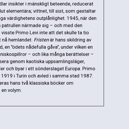
ar insikter i mänskligt beteende, reducerat
lut elementära; vittnet, till sist, som gestaltar
ga värdighetens outplånlighet. 1945, när den
a patrullen närmade sig – och med den
 visste Primo Levi inte att det skulle ta tio
t nå hemlandet.
Fristen
är hans skildring av
, en "ödets nådefulla gåva", under vilken en
skospillror – och lika många berättelser –
sera genom kaotiska uppsamlingsläger,
r och byar i ett sönderslaget Europa. Primo
 1919 i Turin och avled i samma stad 1987.
eras hans två klassiska böcker om
i en volym.