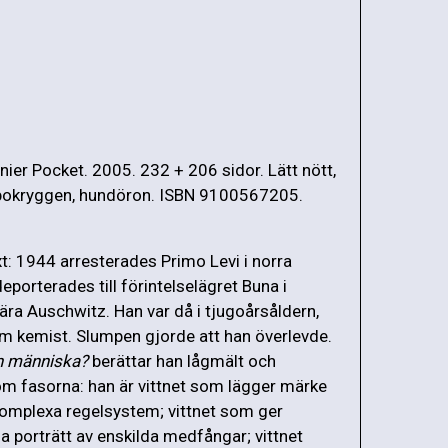
nier Pocket. 2005. 232 + 206 sidor. Lätt nött,
 bokryggen, hundöron. ISBN 9100567205.
t: 1944 arresterades Primo Levi i norra
deporterades till förintelselägret Buna i
ra Auschwitz. Han var då i tjugoårsåldern,
 kemist. Slumpen gjorde att han överlevde.
n människa?
berättar han lågmält och
m fasorna: han är vittnet som lägger märke
s komplexa regelsystem; vittnet som ger
a porträtt av enskilda medfångar; vittnet