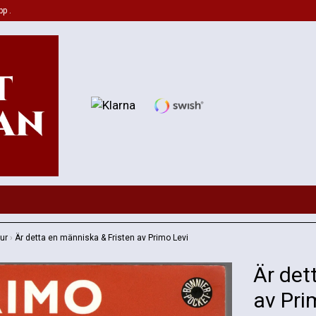
pp .
tur
›
Är detta en människa & Fristen av Primo Levi
Är det
av Pri