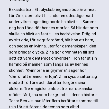
Baksidestext: Ett olycksbringande öde är ämnat
för Zina, som blivit till under en ödesdiger natt
under vilken ingenting borde ha blivit till. Samma
dag hon föds dör hennes morfar. Så blir det som
skulle ha blivit en fest till en bedrövelse. Präglad
av sitt öde, för evigt fördömd, blir hon ett barn,
och sedan en kvinna, utanför gemenskapen, den
som bringar olycka. Zina gör grymheten till sitt
sätt att vara gentemot omvärlden. Hon tar ut sin
hämnd på männen som fängslas av hennes
skönhet. "Kvinnorna är grymma", säger hon,
"därför att männen är loja". Zina sysselsätter sig
med att förföra och därefter förgöra sina
älskare. Tre magiska platser, tre marockanska
städer, får tjäna som bakgrund till denna historia.
Tahar Ben Jelloun låter flera berättare komma till
tals för att förena de teman som alltid