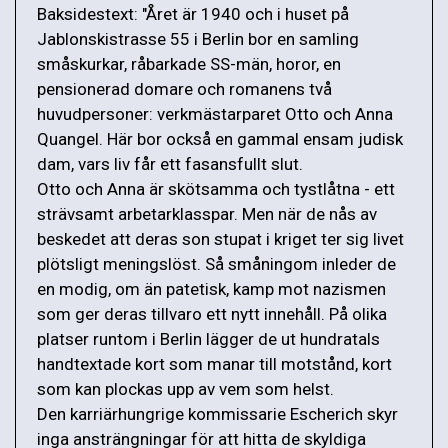
Baksidestext: "Året är 1940 och i huset på
Jablonskistrasse 55 i Berlin bor en samling
småskurkar, råbarkade SS-män, horor, en
pensionerad domare och romanens två
huvudpersoner: verkmästarparet Otto och Anna
Quangel. Här bor också en gammal ensam judisk
dam, vars liv får ett fasansfullt slut.
Otto och Anna är skötsamma och tystlåtna - ett
strävsamt arbetarklasspar. Men när de nås av
beskedet att deras son stupat i kriget ter sig livet
plötsligt meningslöst. Så småningom inleder de
en modig, om än patetisk, kamp mot nazismen
som ger deras tillvaro ett nytt innehåll. På olika
platser runtom i Berlin lägger de ut hundratals
handtextade kort som manar till motstånd, kort
som kan plockas upp av vem som helst.
Den karriärhungrige kommissarie Escherich skyr
inga ansträngningar för att hitta de skyldiga