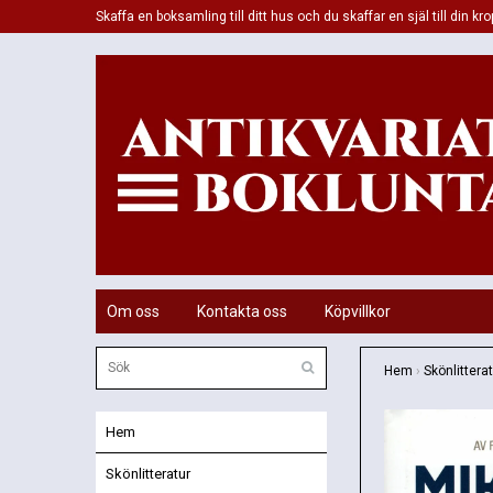
Skaffa en boksamling till ditt hus och du skaffar en själ till din kro
Om oss
Kontakta oss
Köpvillkor
Hem
›
Skönlittera
Hem
Skönlitteratur