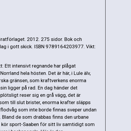
iratförlaget. 2012. 275 sidor. Bok och
g i gott skick. ISBN 9789164203977. Vikt:
: Ett intensivt regnande har plågat
Norrland hela hösten. Det är här, i Lule älv,
rska gränsen, som kraftverkens enorma
in ligger på rad. En dag händer det
plötsligt reser sig en grå vägg, det är
m till slut brister, enorma krafter släpps
 flodvåg som inte borde finnas sveper undan
äg. Bland de som drabbas finns den urbane
ör sport-Saaben för sitt liv samtidigt som