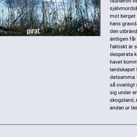
tsunamin vä
självmords
mot berget 
hans gravid
den utbränd
äntligen få
faktiskt är
desperata k
havet komme
landskapet f
detsamma –
så ovanligt
sig under e
skogsland, 
andan ur lä