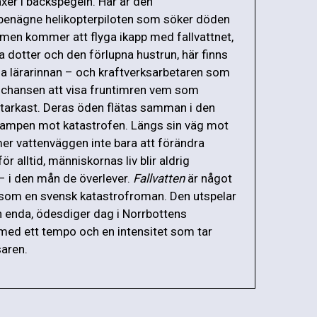
xer i backspegeln. Här är den
benägne helikopterpiloten som söker döden
men kommer att flyga ikapp med fallvattnet,
a dotter och den förlupna hustrun, här finns
a lärarinnan – och kraftverksarbetaren som
r chansen att visa fruntimren vem som
 starkast. Deras öden flätas samman i den
ampen mot katastrofen. Längs sin väg mot
r vattenväggen inte bara att förändra
ör alltid, människornas liv blir aldrig
 i den mån de överlever.
Fallvatten
är något
 som en svensk katastrofroman. Den utspelar
n enda, ödesdiger dag i Norrbottens
med ett tempo och en intensitet som tar
saren.