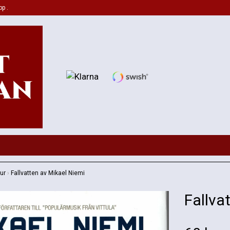
pp .
tur
›
Fallvatten av Mikael Niemi
Fallva