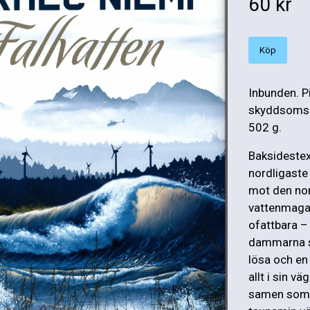
60 kr
Köp
Inbunden. P
skyddsomsla
502 g.
Baksidestext
nordligaste 
mot den no
vattenmagas
ofattbara – 
dammarna so
lösa och en
allt i sin v
samen som k