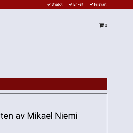
Snabbt
Enkelt
Prisvärt
0
tten av Mikael Niemi