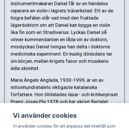
instrumentmakaren Daniel får av en händelse
reparera en violin i lägrets träverkstad. Ett av de
högre befälen slår vad med den fruktade
lägerdoktorn om att Daniel kan bygga en violin
lika fin som en Stradivarius. Lyckas Daniel så
vinner kommendanten en låda vin av doktorn,
misslyckas Daniel tvingas han delta i doktorns
medicinska experiment. En kuslig dödsdans tar
sin början, mellan krigets fasor och musikens
ädla skönhet.
Maria Àngels Anglada, 1930-1999, är en av
nittonhundratalets viktigaste katalanska
författare. Hon tilldelades läsar- och kritikerpriset
Premi Josep Pla 1978 och har skrivit flertalet
romaner, noveller, essäer och poesi.
Vi använder cookies
Vi använder cookies för att anpassa det innehåll som