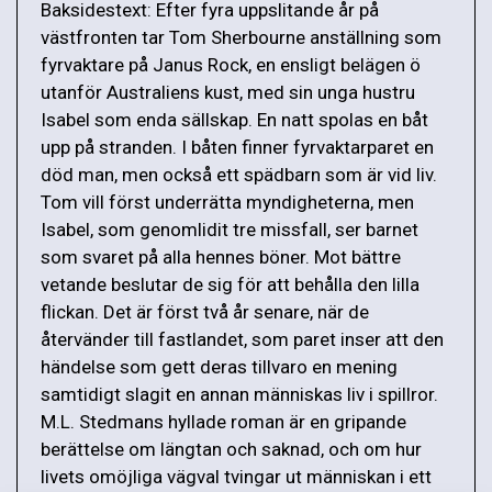
Baksidestext: Efter fyra uppslitande år på
västfronten tar Tom Sherbourne anställning som
fyrvaktare på Janus Rock, en ensligt belägen ö
utanför Australiens kust, med sin unga hustru
Isabel som enda sällskap. En natt spolas en båt
upp på stranden. I båten finner fyrvaktarparet en
död man, men också ett spädbarn som är vid liv.
Tom vill först underrätta myndigheterna, men
Isabel, som genomlidit tre missfall, ser barnet
som svaret på alla hennes böner. Mot bättre
vetande beslutar de sig för att behålla den lilla
flickan. Det är först två år senare, när de
återvänder till fastlandet, som paret inser att den
händelse som gett deras tillvaro en mening
samtidigt slagit en annan människas liv i spillror.
M.L. Stedmans hyllade roman är en gripande
berättelse om längtan och saknad, och om hur
livets omöjliga vägval tvingar ut människan i ett