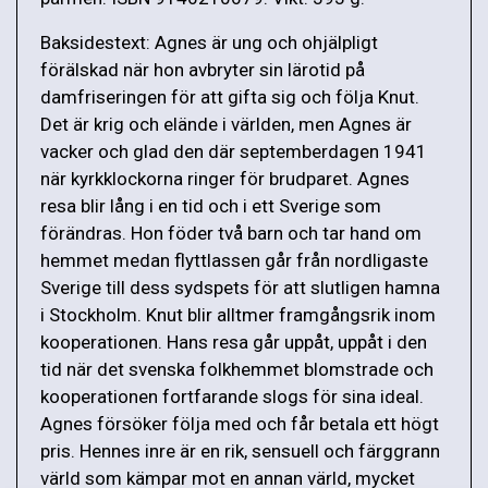
Baksidestext: Agnes är ung och ohjälpligt
förälskad när hon avbryter sin lärotid på
damfriseringen för att gifta sig och följa Knut.
Det är krig och elände i världen, men Agnes är
vacker och glad den där septemberdagen 1941
när kyrkklockorna ringer för brudparet. Agnes
resa blir lång i en tid och i ett Sverige som
förändras. Hon föder två barn och tar hand om
hemmet medan flyttlassen går från nordligaste
Sverige till dess sydspets för att slutligen hamna
i Stockholm. Knut blir alltmer framgångsrik inom
kooperationen. Hans resa går uppåt, uppåt i den
tid när det svenska folkhemmet blomstrade och
kooperationen fortfarande slogs för sina ideal.
Agnes försöker följa med och får betala ett högt
pris. Hennes inre är en rik, sensuell och färggrann
värld som kämpar mot en annan värld, mycket