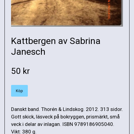
Kattbergen av Sabrina
Janesch
50 kr
Köp
Danskt band. Thorén & Lindskog. 2012. 313 sidor.
Gott skick, läsveck på bokryggen, prismärkt, små
veck i delar av inlagan. ISBN 9789186905040.
Vikt: 380 g.