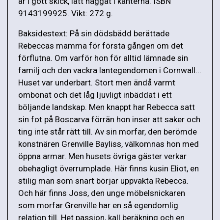
är i gott skick, lätt naggat i kanterna. ISBN
9143199925. Vikt: 272 g.
Baksidestext: På sin dödsbädd berättade
Rebeccas mamma för första gången om det
förflutna. Om varför hon för alltid lämnade sin
familj och den vackra lantegendomen i Cornwall...
Huset var underbart. Stort men ändå varmt
ombonat och det låg ljuvligt inbäddat i ett
böljande landskap. Men knappt har Rebecca satt
sin fot på Boscarva förrän hon inser att saker och
ting inte står rätt till. Av sin morfar, den berömde
konstnären Grenville Bayliss, välkomnas hon med
öppna armar. Men husets övriga gäster verkar
obehagligt överrumplade. Här finns kusin Eliot, en
stilig man som snart börjar uppvakta Rebecca.
Och här finns Joss, den unge möbelsnickaren
som morfar Grenville har en så egendomlig
relation till. Het passion, kall beräkning och en