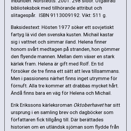
Inbunden. Norstedts. 2001. 298 sidor. Utgallrad
biblioteksbok med tillhörande attribut och
slitagespår. ISBN 9113009192. Vikt: 511 g.
Baksidestext: Hösten 1977 söker ett sovjetiskt
fartyg lä vid den svenska kusten. Michail kastar
sig i vattnet och simmar iland. Helena finner
honom svårt medtagen på stranden, hon gömmer
den flyende mannen. Mellan dem växer en stark
kärlek fram. Helena är gift med Rolf. En tid
försöker de tre finna ett sätt att leva tillsammans.
Men i passionens närhet finns inget utrymme för
förnuft. Alla tre kommer att drabbas mycket hårt.
Ändå finns bara en väg för Helena och Michail.
Erik Erikssons kärleksroman
Oktoberhavet
har sitt
ursprung i en samling brev och dagböcker som
författaren fick tillgång till. Där berättades
historien om en utländsk sjöman som flydde från