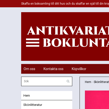
Skaffa en boksamling till ditt hus och du skaffar en själ till din kro
Om oss
Kontakta oss
Köpvillkor
Hem
›
Skönlittera
Hem
Skönlitteratur