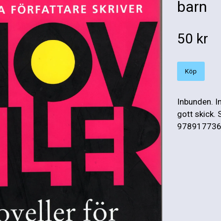
barn
50 kr
Köp
Inbunden. I
gott skick.
9789177365