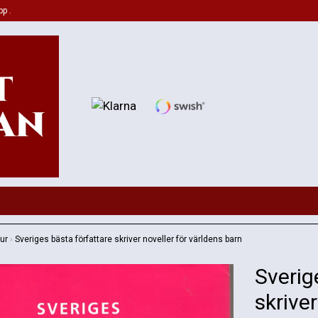
pp .
tur
›
Sveriges bästa författare skriver noveller för världens barn
Sverig
skriver