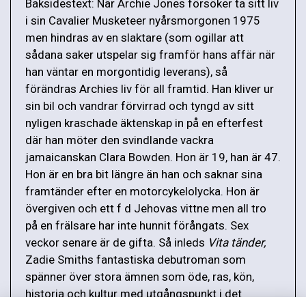
Baksidestext: När Archie Jones försöker ta sitt liv
i sin Cavalier Musketeer nyårsmorgonen 1975
men hindras av en slaktare (som ogillar att
sådana saker utspelar sig framför hans affär när
han väntar en morgontidig leverans), så
förändras Archies liv för all framtid. Han kliver ur
sin bil och vandrar förvirrad och tyngd av sitt
nyligen kraschade äktenskap in på en efterfest
där han möter den svindlande vackra
jamaicanskan Clara Bowden. Hon är 19, han är 47.
Hon är en bra bit längre än han och saknar sina
framtänder efter en motorcykelolycka. Hon är
övergiven och ett f d Jehovas vittne men all tro
på en frälsare har inte hunnit förångats. Sex
veckor senare är de gifta. Så inleds
Vita tänder,
Zadie Smiths fantastiska debutroman som
spänner över stora ämnen som öde, ras, kön,
historia och kultur med utgångspunkt i det