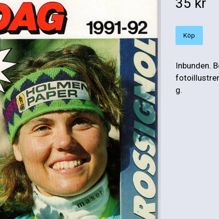
35 kr
Köp
Inbunden. B
fotoillustr
g.