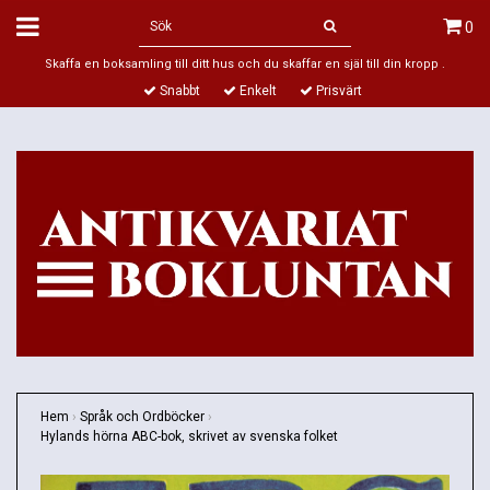
0
Skaffa en boksamling till ditt hus och du skaffar en själ till din kropp .
Snabbt
Enkelt
Prisvärt
Hem
›
Språk och Ordböcker
›
Hylands hörna ABC-bok, skrivet av svenska folket