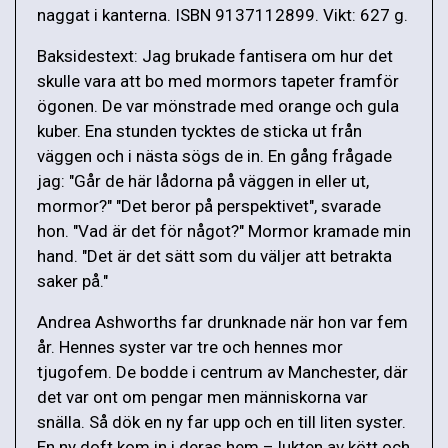
naggat i kanterna. ISBN 9137112899. Vikt: 627 g.
Baksidestext: Jag brukade fantisera om hur det
skulle vara att bo med mormors tapeter framför
ögonen. De var mönstrade med orange och gula
kuber. Ena stunden tycktes de sticka ut från
väggen och i nästa sögs de in. En gång frågade
jag: "Går de här lådorna på väggen in eller ut,
mormor?" "Det beror på perspektivet", svarade
hon. "Vad är det för något?" Mormor kramade min
hand. "Det är det sätt som du väljer att betrakta
saker på."
Andrea Ashworths far drunknade när hon var fem
år. Hennes syster var tre och hennes mor
tjugofem. De bodde i centrum av Manchester, där
det var ont om pengar men människorna var
snälla. Så dök en ny far upp och en till liten syster.
En ny doft kom in i deras hem – lukten av kött och