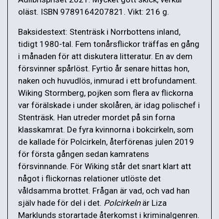
oläst. ISBN 9789164207821. Vikt: 216 g.
Baksidestext: Stenträsk i Norrbottens inland,
tidigt 1980-tal. Fem tonårsflickor träffas en gång
i månaden för att diskutera litteratur. En av dem
försvinner spårlöst. Fyrtio år senare hittas hon,
naken och huvudlös, inmurad i ett brofundament.
Wiking Stormberg, pojken som flera av flickorna
var förälskade i under skolåren, är idag polischef i
Stenträsk. Han utreder mordet på sin forna
klasskamrat. De fyra kvinnorna i bokcirkeln, som
de kallade för Polcirkeln, återförenas julen 2019
för första gången sedan kamratens
försvinnande. För Wiking står det snart klart att
något i flickornas relationer utlöste det
våldsamma brottet. Frågan är vad, och vad han
själv hade för del i det.
Polcirkeln
är Liza
Marklunds storartade återkomst i kriminalgenren.