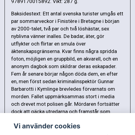
9789170015892. Vikt: 287 g.
Baksidestext: Ett antal svenska turister umgås ett
par sommarveckor i Finistère i Bretagne i början
av 2000-talet, två par och två löshästar, sex
nyblivna vänner inalles. De badar, äter, gör
utflykter och flirtar en smula över
äktenskapsgränserna. Kvar finns några spridda
foton, möjligen en gruppbild, en akvarell, och en
anonym dagbok som skildrar deras eskapader.
Fem år senare börjar någon döda dem, en efter
en, men först sedan kriminalinspektör Gunnar
Barbarotti i Kymlinge brevledes förvarnats om
morden. Fallet uppmärksammas stort i media
och drevet mot polisen går. Mördaren fortsätter
dock att gäcka utredarna och framstår som
alltmer obegriplig och undflyende.
Vi använder cookies