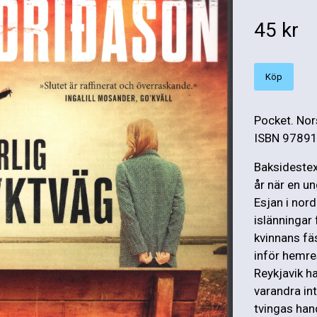
45 kr
Köp
Pocket. Nor
ISBN 97891
Baksidestext
år när en u
Esjan i nor
islänningar 
kvinnans fä
inför hemre
Reykjavik ha
varandra in
tvingas han