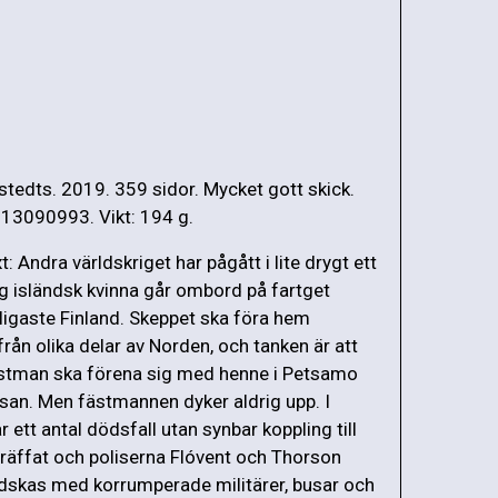
stedts. 2019. 359 sidor. Mycket gott skick.
13090993. Vikt: 194 g.
: Andra världskriget har pågått i lite drygt ett
ng isländsk kvinna går ombord på fartget
dligaste Finland. Skeppet ska föra hem
från olika delar av Norden, och tanken är att
stman ska förena sig med henne i Petsamo
san. Men fästmannen dyker aldrig upp. I
r ett antal dödsfall utan synbar koppling till
träffat och poliserna Flóvent och Thorson
dskas med korrumperade militärer, busar och