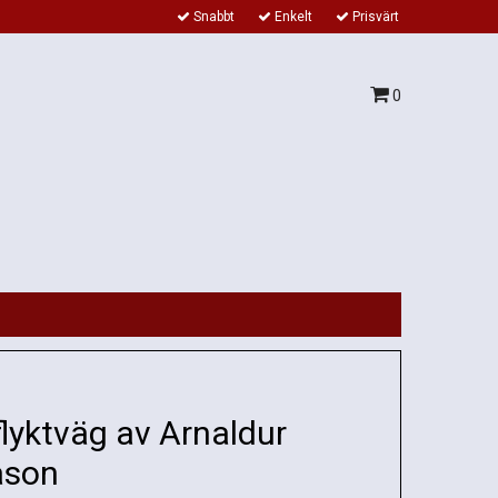
Snabbt
Enkelt
Prisvärt
0
 flyktväg av Arnaldur
ason