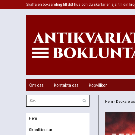
Skaffa en boksamling till ditt hus och du skaffar en själ till din kro
Om oss
Kontakta oss
Köpvillkor
Hem
›
Deckare och
Hem
Skönlitteratur