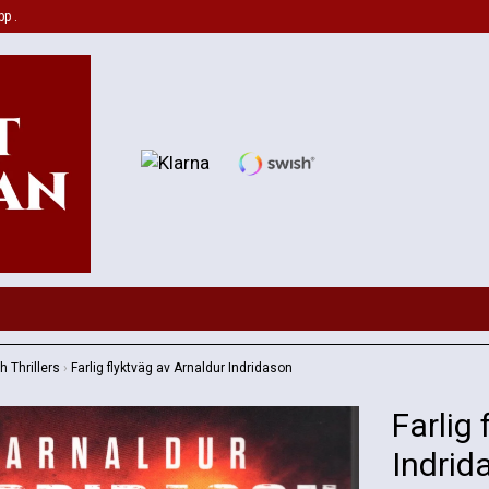
pp .
 Thrillers
›
Farlig flyktväg av Arnaldur Indridason
Farlig
Indrid