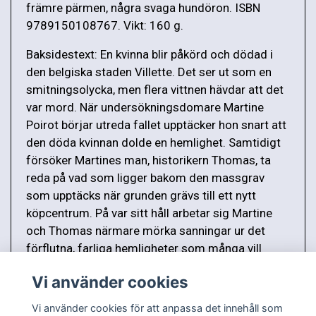
främre pärmen, några svaga hundöron. ISBN
9789150108767. Vikt: 160 g.
Baksidestext: En kvinna blir påkörd och dödad i
den belgiska staden Villette. Det ser ut som en
smitningsolycka, men flera vittnen hävdar att det
var mord. När undersökningsdomare Martine
Poirot börjar utreda fallet upptäcker hon snart att
den döda kvinnan dolde en hemlighet. Samtidigt
försöker Martines man, historikern Thomas, ta
reda på vad som ligger bakom den massgrav
som upptäcks när grunden grävs till ett nytt
köpcentrum. På var sitt håll arbetar sig Martine
och Thomas närmare mörka sanningar ur det
förflutna, farliga hemligheter som många vill
bevara till varje pris.
Vi använder cookies
Vi använder cookies för att anpassa det innehåll som