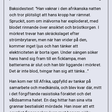
Baksidestext: "Han vaknar i den afrikanska natten
och tror plötsligt att hans kropp har rämnat.
Spruckit, som om inälvorna har exploderat, med
blodet rinnande över ansiktet och bröstkorgen. I
mörkret trevar han skräckslaget efter
strömbrytaren, men när han vrider på den,
kommer inget ljus och han tänker att
elektriciteten är borta igen. Under sängen söker
hans hand sig fram till en ficklampa, men
batterierna är slut och han blir liggande i mörkret.
Det är inte blod, tvingar han sig att tänka..."
Han kom ner till Afrika, uppfylld av tankar på
samarbete och medkänsla, och blev kvar där, mitt
i det förgiftande rasistiska föraktet och det
våldsamma hatet. En dag hittar han sina vita
grannar bestialiskt mördade. Han inser att ett