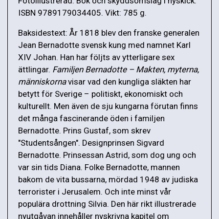
Fotoillustrerad. Bok och skyddsomslag i nyskick.
ISBN 9789179034405. Vikt: 785 g.
Baksidestext: År 1818 blev den franske generalen
Jean Bernadotte svensk kung med namnet Karl
XIV Johan. Han har följts av ytterligare sex
ättlingar.
Familjen Bernadotte – Makten, myterna,
människorna
visar vad den kungliga släkten har
betytt för Sverige – politiskt, ekonomiskt och
kulturellt. Men även de sju kungarna förutan finns
det många fascinerande öden i familjen
Bernadotte. Prins Gustaf, som skrev
"Studentsången". Designprinsen Sigvard
Bernadotte. Prinsessan Astrid, som dog ung och
var sin tids Diana. Folke Bernadotte, mannen
bakom de vita bussarna, mördad 1948 av judiska
terrorister i Jerusalem. Och inte minst vår
populära drottning Silvia. Den här rikt illustrerade
nyutgåvan innehåller nyskrivna kapitel om