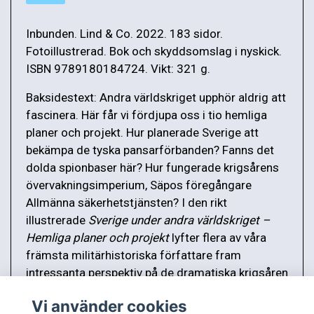
Inbunden. Lind & Co. 2022. 183 sidor.
Fotoillustrerad. Bok och skyddsomslag i nyskick.
ISBN 9789180184724. Vikt: 321 g.
Baksidestext: Andra världskriget upphör aldrig att
fascinera. Här får vi fördjupa oss i tio hemliga
planer och projekt. Hur planerade Sverige att
bekämpa de tyska pansarförbanden? Fanns det
dolda spionbaser här? Hur fungerade krigsårens
övervakningsimperium, Säpos föregångare
Allmänna säkerhetstjänsten? I den rikt
illustrerade
Sverige under andra världskriget –
Hemliga planer och projekt
lyfter flera av våra
främsta militärhistoriska författare fram
intressanta perspektiv på de dramatiska krigsåren
1939-1945.
Vi använder cookies