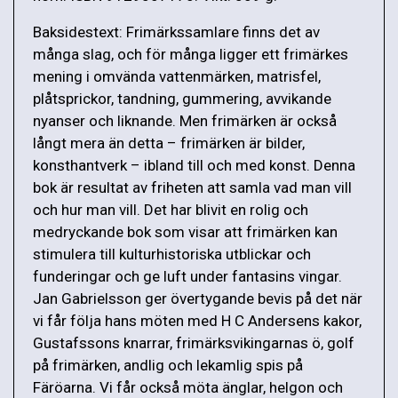
Baksidestext: Frimärkssamlare finns det av
många slag, och för många ligger ett frimärkes
mening i omvända vattenmärken, matrisfel,
plåtsprickor, tandning, gummering, avvikande
nyanser och liknande. Men frimärken är också
långt mera än detta – frimärken är bilder,
konsthantverk – ibland till och med konst. Denna
bok är resultat av friheten att samla vad man vill
och hur man vill. Det har blivit en rolig och
medryckande bok som visar att frimärken kan
stimulera till kulturhistoriska utblickar och
funderingar och ge luft under fantasins vingar.
Jan Gabrielsson ger övertygande bevis på det när
vi får följa hans möten med H C Andersens kakor,
Gustafssons knarrar, frimärksvikingarnas ö, golf
på frimärken, andlig och lekamlig spis på
Färöarna. Vi får också möta änglar, helgon och