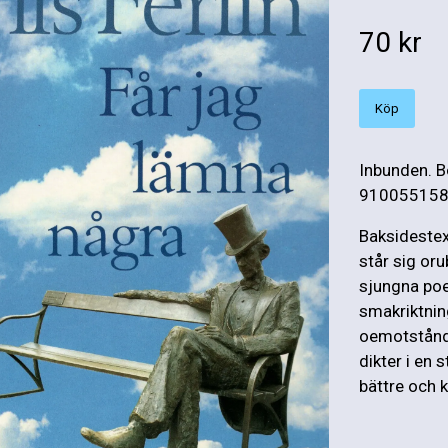
70 kr
Köp
Inbunden. B
9100551589.
Baksidestext
står sig or
sjungna poet
smakriktnin
oemotståndl
dikter i en 
bättre och 