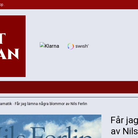
pp .
ramatik
›
Får jag lämna några blommor av Nils Ferlin
Får ja
av Nils