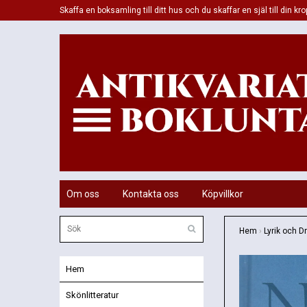
Skaffa en boksamling till ditt hus och du skaffar en själ till din kro
Om oss
Kontakta oss
Köpvillkor
Hem
›
Lyrik och D
Hem
Skönlitteratur