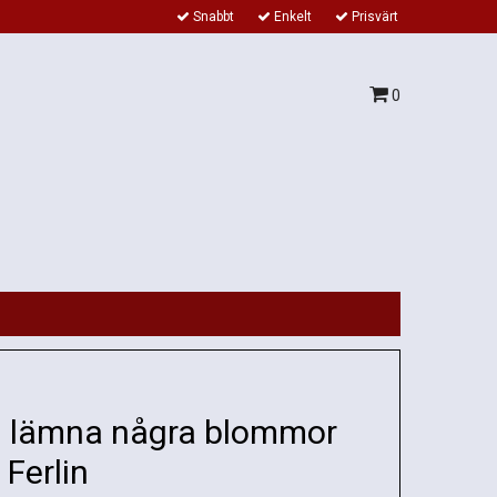
Snabbt
Enkelt
Prisvärt
0
g lämna några blommor
 Ferlin