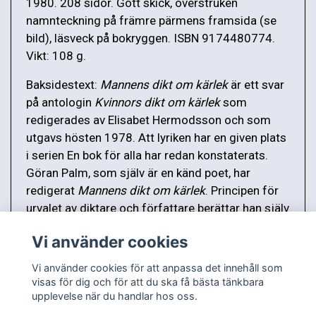
1980. 208 sidor. Gott skick, överstruken
namnteckning på främre pärmens framsida (se
bild), läsveck på bokryggen. ISBN 9174480774.
Vikt: 108 g.
Baksidestext:
Mannens dikt om kärlek
är ett svar
på antologin
Kvinnors dikt om kärlek
som
redigerades av Elisabet Hermodsson och som
utgavs hösten 1978. Att lyriken har en given plats
i serien En bok för alla har redan konstaterats.
Göran Palm, som själv är en känd poet, har
redigerat
Mannens dikt om kärlek
. Principen för
urvalet av diktare och författare berättar han själv
om i sin inledande essä.
Vi använder cookies
Vi använder cookies för att anpassa det innehåll som
visas för dig och för att du ska få bästa tänkbara
upplevelse när du handlar hos oss.