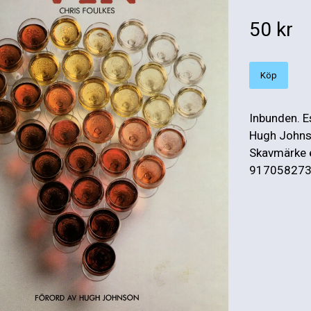
50 kr
Köp
Inbunden. Es
Hugh Johnso
Skavmärke e
9170582734.