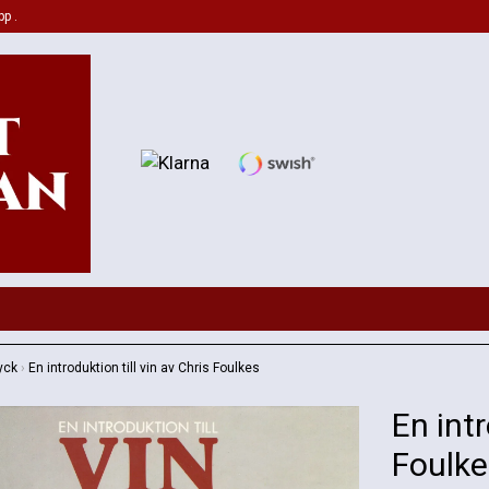
pp .
yck
›
En introduktion till vin av Chris Foulkes
En intr
Foulke