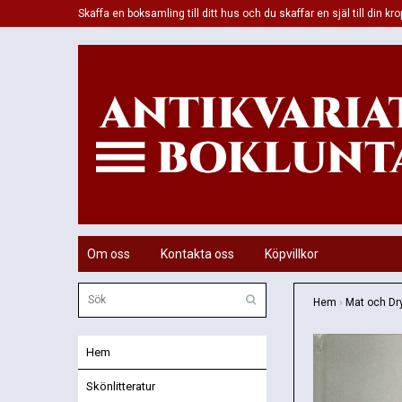
Skaffa en boksamling till ditt hus och du skaffar en själ till din kro
Om oss
Kontakta oss
Köpvillkor
Hem
›
Mat och Dr
Hem
Skönlitteratur