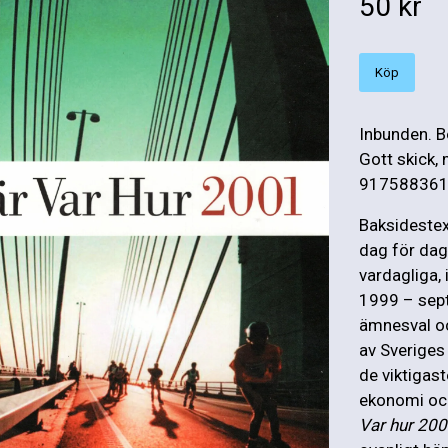
50 kr
Köp
Inbunden. B
Gott skick, 
9175883619.
Baksidestex
dag för dag
vardagliga,
1999 – sept
ämnesval och
av Sveriges 
de viktigast
ekonomi och
Var hur 20