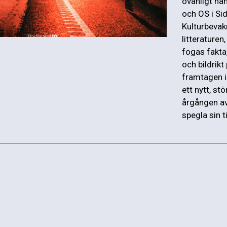
ovanligt hän
och OS i Si
Kulturbevak
litteraturen
fogas fakta,
och bildrik
framtagen 
ett nytt, st
årgången av
spegla sin t