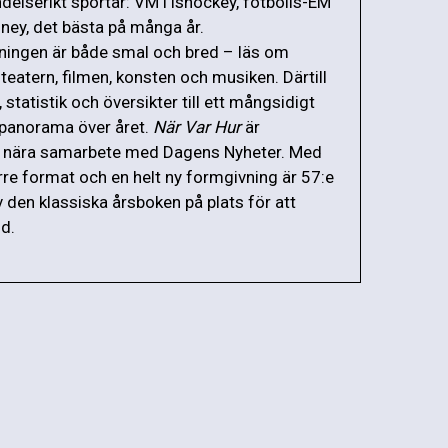
delserikt sportår: VM i ishockey, fotbolls-EM
dney, det bästa på många år.
ningen är både smal och bred – läs om
, teatern, filmen, konsten och musiken. Därtill
 statistik och översikter till ett mångsidigt
t panorama över året.
När Var Hur
är
i nära samarbete med Dagens Nyheter. Med
örre format och en helt ny formgivning är 57:e
 den klassiska årsboken på plats för att
id.