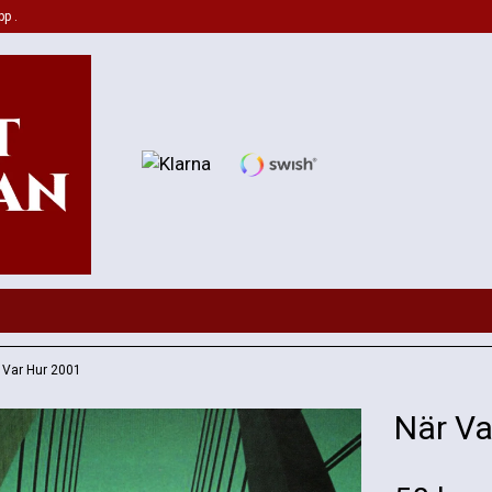
pp .
 Var Hur 2001
När Va