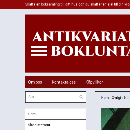
Skaffa en boksamling till ditt hus och du skaffar en själ till din kro
Om oss
Kontakta oss
Köpvillkor
Hem
›
Övrigt
›
När
Hem
Skönlitteratur