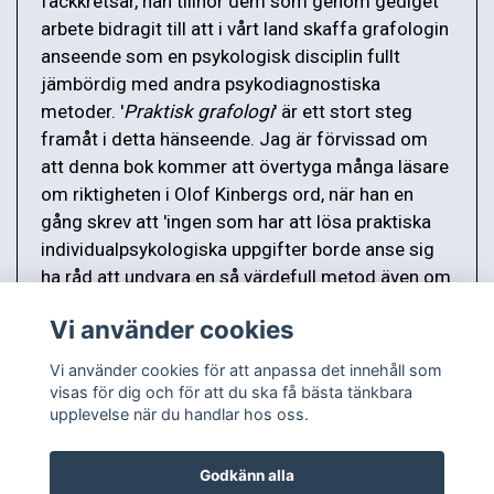
fackkretsar, han tillhör dem som genom gediget
arbete bidragit till att i vårt land skaffa grafologin
anseende som en psykologisk disciplin fullt
jämbördig med andra psykodiagnostiska
metoder. '
Praktisk grafologi
' är ett stort steg
framåt i detta hänseende. Jag är förvissad om
att denna bok kommer att övertyga många läsare
om riktigheten i Olof Kinbergs ord, när han en
gång skrev att 'ingen som har att lösa praktiska
individualpsykologiska uppgifter borde anse sig
ha råd att undvara en så värdefull metod även om
den är mödosam.' "
Vi använder cookies
Vi använder cookies för att anpassa det innehåll som
visas för dig och för att du ska få bästa tänkbara
upplevelse när du handlar hos oss.
Godkänn alla