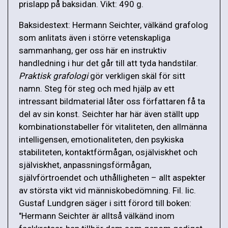
prislapp på baksidan. Vikt: 490 g.
Baksidestext: Hermann Seichter, välkänd grafolog
som anlitats även i större vetenskapliga
sammanhang, ger oss här en instruktiv
handledning i hur det går till att tyda handstilar.
Praktisk grafologi
gör verkligen skäl för sitt
namn. Steg för steg och med hjälp av ett
intressant bildmaterial låter oss författaren få ta
del av sin konst. Seichter har här även ställt upp
kombinationstabeller för vitaliteten, den allmänna
intelligensen, emotionaliteten, den psykiska
stabiliteten, kontaktförmågan, osjälviskhet och
själviskhet, anpassningsförmågan,
självförtroendet och uthålligheten – allt aspekter
av största vikt vid människobedömning. Fil. lic.
Gustaf Lundgren säger i sitt förord till boken:
"Hermann Seichter är alltså välkänd inom