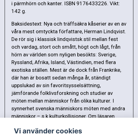
i pärmhörn och kanter. ISBN 9176433226. Vikt:
142 g.
Baksidestext: Nya och träffsäkra kåserier av en av
våra mest omtyckta författare, Herman Lindqvist.
De rör sig i klassisk lindqvistsk stil mellan fest
och vardag, stort och smått, högt och lågt, från
hörn av världen som nyligen besökts: Sverige,
Ryssland, Afrika, Island, Västindien, med flera
exotiska ställen. Mest är de dock från Frankrike,
där han är bosatt sedan många år, ständigt
uppslukad av sin favoritsysselsättning,
jämförande folklivsforskning och studier av
möten mellan människor från olika kulturer. I
synnerhet svenska människors möten med andra
människor – s k kulturkollisioner. Om läsaren
känner igen sig är det helt naturligt.
Vi använder cookies