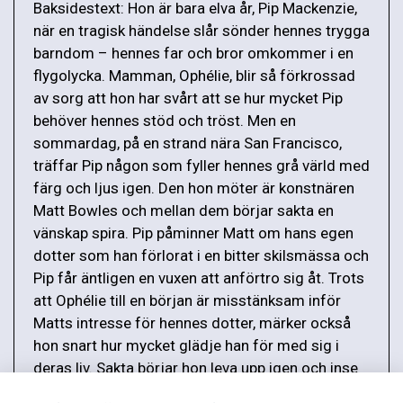
Baksidestext: Hon är bara elva år, Pip Mackenzie,
när en tragisk händelse slår sönder hennes trygga
barndom – hennes far och bror omkommer i en
flygolycka. Mamman, Ophélie, blir så förkrossad
av sorg att hon har svårt att se hur mycket Pip
behöver hennes stöd och tröst. Men en
sommardag, på en strand nära San Francisco,
träffar Pip någon som fyller hennes grå värld med
färg och ljus igen. Den hon möter är konstnären
Matt Bowles och mellan dem börjar sakta en
vänskap spira. Pip påminner Matt om hans egen
dotter som han förlorat i en bitter skilsmässa och
Pip får äntligen en vuxen att anförtro sig åt. Trots
att Ophélie till en början är misstänksam inför
Matts intresse för hennes dotter, märker också
hon snart hur mycket glädje han för med sig i
deras liv. Sakta börjar hon leva upp igen och inse
att hon inte kan sörja för evigt.