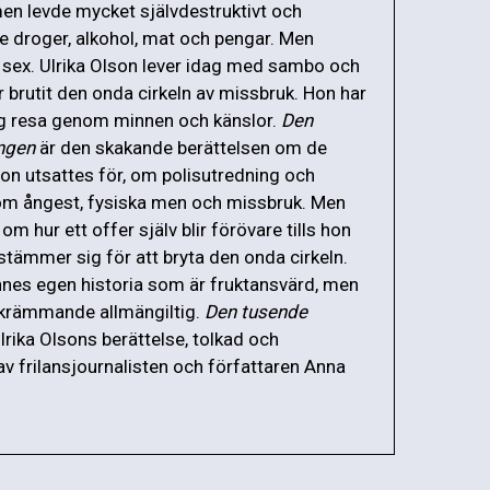
en levde mycket självdestruktivt och
 droger, alkohol, mat och pengar. Men
t sex. Ulrika Olson lever idag med sambo och
r brutit den onda cirkeln av missbruk. Hon har
ng resa genom minnen och känslor.
Den
ngen
är den skakande berättelsen om de
on utsattes för, om polisutredning och
om ångest, fysiska men och missbruk. Men
 om hur ett offer själv blir förövare tills hon
stämmer sig för att bryta den onda cirkeln.
nnes egen historia som är fruktansvärd, men
skrämmande allmängiltig.
Den tusende
lrika Olsons berättelse, tolkad och
av frilansjournalisten och författaren Anna