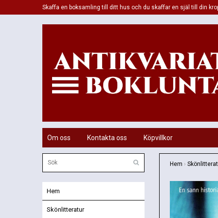
Skaffa en boksamling till ditt hus och du skaffar en själ till din kro
Om oss
Kontakta oss
Köpvillkor
Hem
›
Skönlittera
Hem
Skönlitteratur