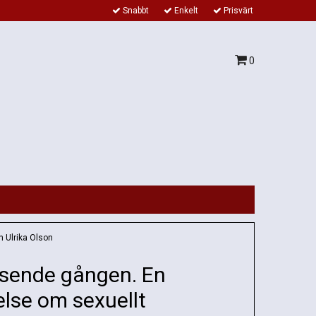
Snabbt
Enkelt
Prisvärt
0
h Ulrika Olson
sende gången. En
else om sexuellt