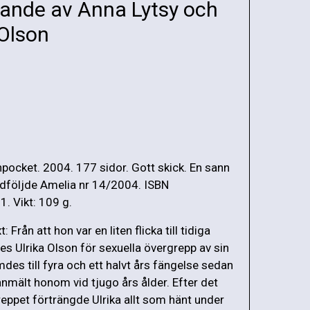
jande av Anna Lytsy och
 Olson
pocket. 2004. 177 sidor. Gott skick. En sann
edföljde Amelia nr 14/2004. ISBN
 Vikt: 109 g.
 Från att hon var en liten flicka till tidiga
es Ulrika Olson för sexuella övergrepp av sin
des till fyra och ett halvt års fängelse sedan
anmält honom vid tjugo års ålder. Efter det
reppet förträngde Ulrika allt som hänt under