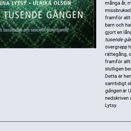
många år, m
missbrukade
framför all
barn och ha
gjort en lå
tusende gå
övergrepp h
rättegång, 
framför allt
slutligen be
Detta är he
samtidigt 
gången
är U
nedskriven 
Lytsy.