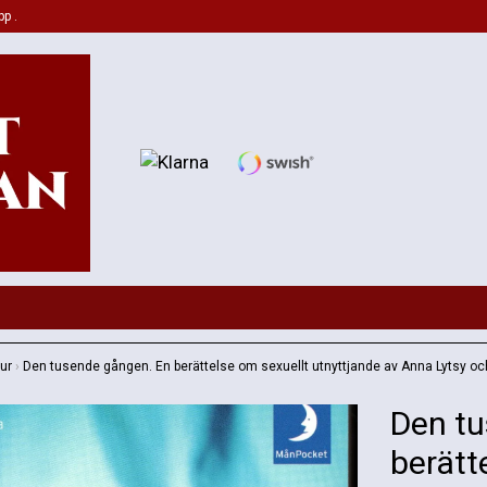
pp .
tur
›
Den tusende gången. En berättelse om sexuellt utnyttjande av Anna Lytsy oc
Den tu
berätt