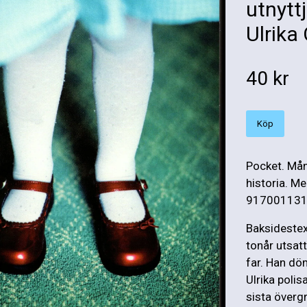
utnytt
Ulrika
40 kr
Köp
Pocket. Mån
historia. M
9170011311.
Baksidestext:
tonår utsatt
far. Han döm
Ulrika polis
sista överg