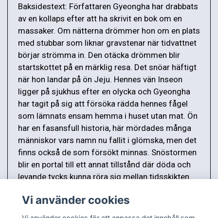
Baksidestext: Författaren Gyeongha har drabbats
av en kollaps efter att ha skrivit en bok om en
massaker. Om nätterna drömmer hon om en plats
med stubbar som liknar gravstenar när tidvattnet
börjar strömma in. Den otäcka drömmen blir
startskottet på en märklig resa. Det snöar häftigt
när hon landar på ön Jeju. Hennes vän Inseon
ligger på sjukhus efter en olycka och Gyeongha
har tagit på sig att försöka rädda hennes fågel
som lämnats ensam hemma i huset utan mat. Ön
har en fasansfull historia, här mördades många
människor vars namn nu fallit i glömska, men det
finns också de som försökt minnas. Snöstormen
blir en portal till ett annat tillstånd där döda och
levande tycks kunna röra sig mellan tidsskikten.
Vem ska trösta de avlidnas själar?
Vi använder cookies
Vi använder cookies för att anpassa det innehåll som